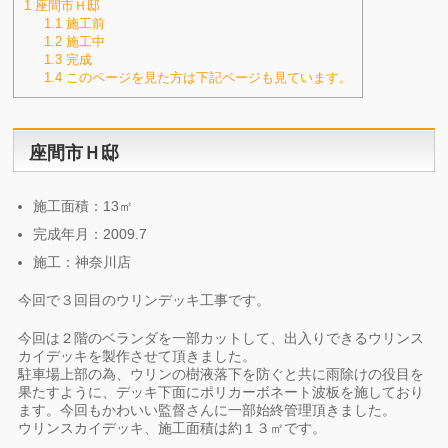
1
座間市Ｈ邸
1.1
施工前
1.2
施工中
1.3
完成
1.4
このページを見た方は下記ページも見ています。
座間市Ｈ邸
施工面積：13㎡
完成年月：2009.7
施工：神奈川店
今回で３回目のウリンデッキ工事です。
今回は２階のベランダを一部カットして、出入りできるウリンス
カイデッキを製作させて頂きました。
駐車場上部の為、ウリンの樹液落下を防ぐと共に雨除けの役目を
果たすように、デッキ下面にポリカーボネート波板を施しており
ます。今回もかわいい監督さんに一部始終管理頂きました。
ウリンスカイデッキ、施工面積は約１３㎡です。