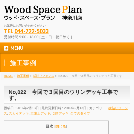
お気軽にお問い合わせください
TEL
044-722-5033
受付時間 9:00 - 18:00 [ 土・日・祝日除く ]
MENU
施工事例
HOME
»
施工事例
»
横貼りフェンス
»
No,022 今回で３回目のウリンデッキ工事です。
No,022 今回で３回目のウリンデッキ工事で
す。
投稿日 : 2016年2月13日
最終更新日時 : 2016年2月13日
カテゴリー :
横貼りフェン
ス
,
スカイデッキ
,
車庫上デッキ
,
２階デッキ
,
全てのタイプ
目次
[
閉じる
]