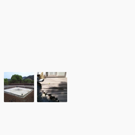
ド
間
デ
が
ッ
作
キ
れ
が
ま
お
し
勧
た。
め
で
す。
No,069
No,125
柱・
既
ベ
存
ン
の
チ・
ウ
テ
リ
ー
ン
ブ
床
ル
材
に
を