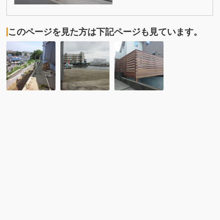
このページを見た方は下記ページも見ています。
No,116
No,035
No,215
傾
Ｃ
車
斜
Ｏ
庫
地
Ｓ
上
に
Ｔ
イ
大
Ａ
ペ
き
フ
製
く
ッ
ウ
張
ト
ッ
り
サ
ド
出
ル
デ
し
コ
ッ
た
ー
キ
優
ト、
の
雅
ウ
完
な
リ
成
イ
ン
で