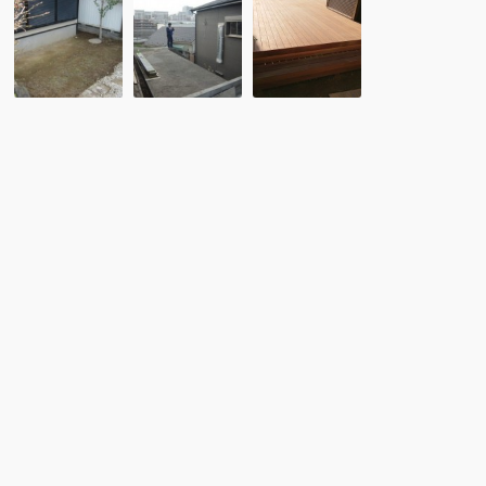
No,065
No,003
No,200
コ
擁
お
ン
壁
庭
パ
上
全
ク
に
体
ト
ウ
に
で
リ
ウ
も
ン
リ
メ
ウ
ン
ン
ッ
製
テ
ド
ウ
ナ
デ
ッ
ン
ッ
ド
ス
キ
デ
不
で
ッ
要
広々
キ
な
く
の
ウ
つ
完
リ
ろ
成
ン
ぎ
で
ウ
の
す。
ッ
空