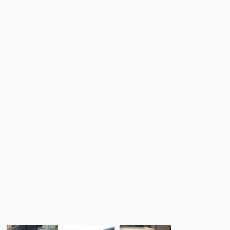
ペ
仕
す！
ス
様
カ
の
イ
ラ
ウ
ウ
ッ
ン
ド
ジ
デ
デ
ッ
ッ
キ
キ
の
及
完
び
成
観
で
覧
す。
席
の
完
成
で
す。